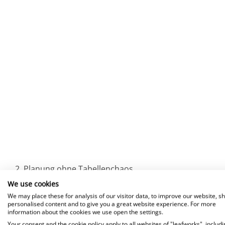
2. Planung ohne Tabellenchaos
We use cookies
We may place these for analysis of our visitor data, to improve our website, s
Mit
Zendesks Workforce Management (WFM)
können S
personalised content and to give you a great website experience. For more
information about the cookies we use open the settings.
Ressourcen direkt in der Plattform planen – ohne Exce
Your consent and the cookie policy apply to all websites of "leafworks", includi