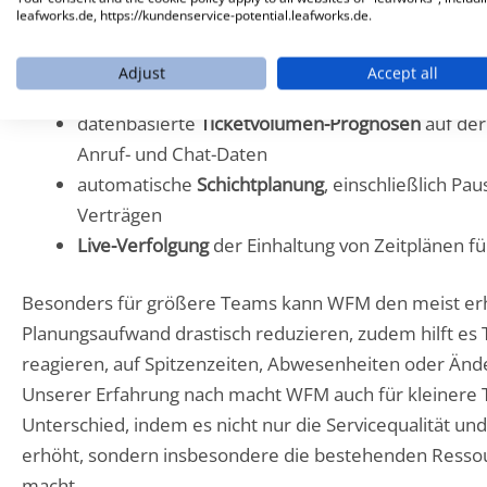
Tools.
leafworks.de, https://kundenservice-potential.leafworks.de.
Zu den wichtigsten Funktionen gehören:
Adjust
Accept all
datenbasierte
Ticketvolumen-Prognosen
auf der
Anruf- und Chat-Daten
automatische
Schichtplanung
, einschließlich P
Verträgen
Live-Verfolgung
der Einhaltung von Zeitplänen fü
Besonders für größere Teams kann WFM den meist er
Planungsaufwand drastisch reduzieren, zudem hilft es T
reagieren, auf Spitzenzeiten, Abwesenheiten oder Ände
Unserer Erfahrung nach macht WFM auch für kleinere
Unterschied, indem es nicht nur die Servicequalität un
erhöht, sondern insbesondere die bestehenden Resso
macht.