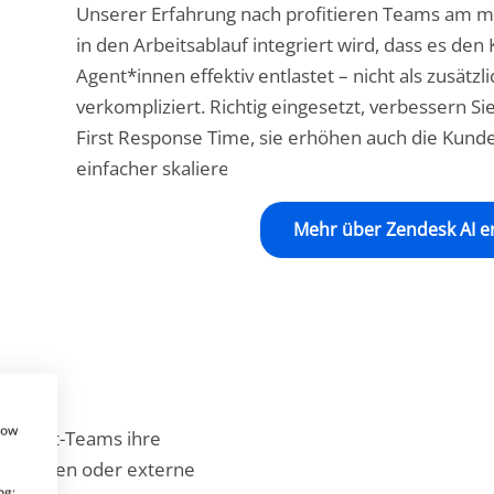
Unserer Erfahrung nach profitieren Teams am m
in den Arbeitsablauf integriert wird, dass es den
Agent*innen effektiv entlastet – nicht als zusätzl
verkompliziert. Richtig eingesetzt, verbessern Si
First Response Time, sie erhöhen auch die Kun
einfacher skalieren.
Mehr über Zendesk AI e
how
upport-Teams ihre
l-Tabellen oder externe
ng: