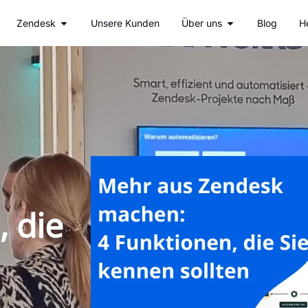
fne Unsere Leistungen
Öffne Zendesk
Öffne Über uns
Zendesk
Unsere Kunden
Über uns
Blog
H
 die