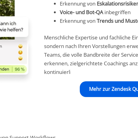
Erkennung von
Eskalationsrisike
Voice- und Bot-QA
inbegriffen
Erkennung von
Trends und Must
Menschliche Expertise und fachliche Ei
sondern nach Ihren Vorstellungen erwe
Teams, die volle Bandbreite der Service
erkennen, zielgerichtete Coachings an
kontinuierlich zu verbessern – unabhä
Mehr zur Zendesk Qu
t von Support-Workflows