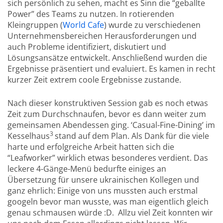
sich persönlich zu sehen, macht es Sinn die “geballte
Power” des Teams zu nutzen. In rotierenden
Kleingruppen (
World Cafe
) wurde zu verschiedenen
Unternehmensbereichen Herausforderungen und
auch Probleme identifiziert, diskutiert und
Lösungsansätze entwickelt. Anschließend wurden die
Ergebnisse präsentiert und evaluiert. Es kamen in recht
kurzer Zeit extrem coole Ergebnisse zustande.
Nach dieser konstruktiven Session gab es noch etwas
Zeit zum Durchschnaufen, bevor es dann weiter zum
gemeinsamen Abendessen ging. ‘Casual-Fine-Dining’ im
3
Kesselhaus
stand auf dem Plan. Als Dank für die viele
harte und erfolgreiche Arbeit hatten sich die
“Leafworker” wirklich etwas besonderes verdient. Das
leckere 4-Gänge-Menü bedurfte einiges an
Übersetzung für unsere ukrainischen Kollegen und
ganz ehrlich: Einige von uns mussten auch erstmal
googeln bevor man wusste, was man eigentlich gleich
genau schmausen würde :D. Allzu viel Zeit konnten wir