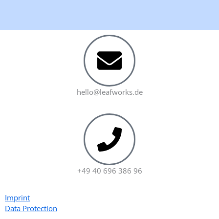
k
e
d
i
n
hello@leafworks.de
+49 40 696 386 96
Imprint
Data Protection