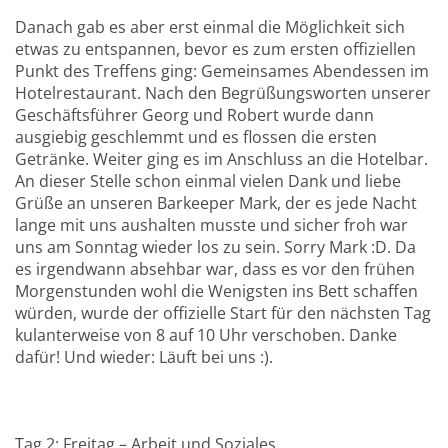
Danach gab es aber erst einmal die Möglichkeit sich
etwas zu entspannen, bevor es zum ersten offiziellen
Punkt des Treffens ging: Gemeinsames Abendessen im
Hotelrestaurant. Nach den Begrüßungsworten unserer
Geschäftsführer Georg und Robert wurde dann
ausgiebig geschlemmt und es flossen die ersten
Getränke. Weiter ging es im Anschluss an die Hotelbar.
An dieser Stelle schon einmal vielen Dank und liebe
Grüße an unseren Barkeeper Mark, der es jede Nacht
lange mit uns aushalten musste und sicher froh war
uns am Sonntag wieder los zu sein. Sorry Mark :D. Da
es irgendwann absehbar war, dass es vor den frühen
Morgenstunden wohl die Wenigsten ins Bett schaffen
würden, wurde der offizielle Start für den nächsten Tag
kulanterweise von 8 auf 10 Uhr verschoben. Danke
dafür! Und wieder: Läuft bei uns :).
Leafworks Teamevent Malte bei der Arbeit
Leafworks Teamevent Georg und Remo
Leafworks Teamevent Ankunft im Hotel
Leafworks Teamevent Roman und Kiril
Leafworks Teamevent Hotel
Leafworks Teamevent Bar
Tag 2: Freitag – Arbeit und Soziales