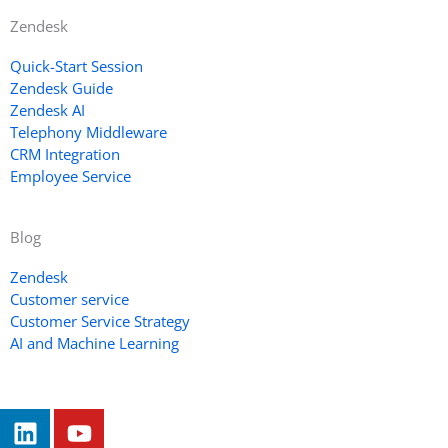
Zendesk
Quick-Start Session
Zendesk Guide
Zendesk AI
Telephony Middleware
CRM Integration
Employee Service
Blog
Zendesk
Customer service
Customer Service Strategy
AI and Machine Learning
L
Y
i
o