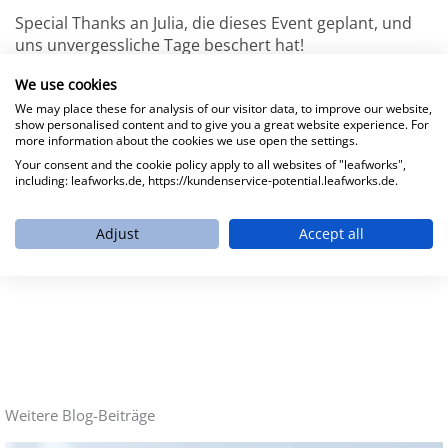
Special Thanks an Julia, die dieses Event geplant, und
uns unvergessliche Tage beschert hat!
We use cookies
Und selbstverständlich an alle die dabei waren und
We may place these for analysis of our visitor data, to improve our website,
natürlich auch an diejenigen aus dem Team, die leider
show personalised content and to give you a great website experience. For
nicht dabei sein konnten. Ihr seid alle der Hammer!
more information about the cookies we use open the settings.
Your consent and the cookie policy apply to all websites of "leafworks",
Und last but not least: Danke und sorry Mark!!!
including: leafworks.de, https://kundenservice-potential.leafworks.de.
Adjust
Accept all
Weitere Blog-Beiträge