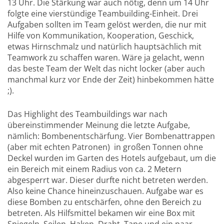
13 Uhr. Die Stärkung war auch nötig, denn um 14 Uhr
folgte eine vierstündige Teambuilding-Einheit. Drei
Aufgaben sollten im Team gelöst werden, die nur mit
Hilfe von Kommunikation, Kooperation, Geschick,
etwas Hirnschmalz und natürlich hauptsächlich mit
Teamwork zu schaffen waren. Wäre ja gelacht, wenn
das beste Team der Welt das nicht locker (aber auch
manchmal kurz vor Ende der Zeit) hinbekommen hätte
;).
Das Highlight des Teambuildings war nach
übereinstimmender Meinung die letzte Aufgabe,
nämlich: Bombenentschärfung. Vier Bombenattrappen
(aber mit echten Patronen) in großen Tonnen ohne
Deckel wurden im Garten des Hotels aufgebaut, um die
ein Bereich mit einem Radius von ca. 2 Metern
abgesperrt war. Dieser durfte nicht betreten werden.
Also keine Chance hineinzuschauen. Aufgabe war es
diese Bomben zu entschärfen, ohne den Bereich zu
betreten. Als Hilfsmittel bekamen wir eine Box mit
Spiegeln, Seilen, Haken, Draht, Tape und ein paar