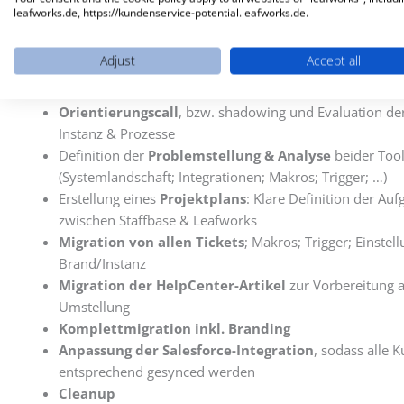
leafworks.de, https://kundenservice-potential.leafworks.de.
Adjust
Accept all
Projektschritte
Orientierungscall
, bzw. shadowing und Evaluation d
Instanz & Prozesse
Definition der
Problemstellung & Analyse
beider Too
(Systemlandschaft; Integrationen; Makros; Trigger; …)
Erstellung eines
Projektplans
: Klare Definition der Au
zwischen Staffbase & Leafworks
Migration von allen Tickets
; Makros; Trigger; Einstel
Brand/Instanz
Migration der HelpCenter-Artikel
zur Vorbereitung a
Umstellung
Komplettmigration inkl. Branding
Anpassung der Salesforce-Integration
, sodass alle 
entsprechend gesynced werden
Cleanup