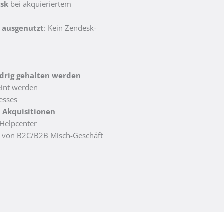
esk
bei akquieriertem
 ausgenutzt
: Kein Zendesk-
edrig gehalten werden
eint werden
esses
e Akquisitionen
-Helpcenter
von B2C/B2B Misch-Geschäft