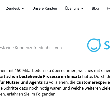
fne Unsere Leistungen
Öffne Zendesk
Öffne Über uns
Zendesk
Unsere Kunden
Über uns
Blog
H
esk eine Kundenzufriedenheit von
men mit 150 Mitarbeitern zu übernehmen, welches mit ein
ort
schon bestehende Prozesse im Einsatz
hatte.
Durch di
für Nutzer und Agents
zu vollziehen, die
Customerexperien
e Schritte dazu noch nötig waren und welche weiteren Ziel
en, erfahren Sie im Folgenden: