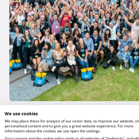
We use cookies
We may place these for analysis of our visitor data, to improve our website, s
personalised content and to give you a great website experience. For more
information about the cookies we use open the settings.
Your consent and the cookie policy apply to all websites of "leafworks", includi