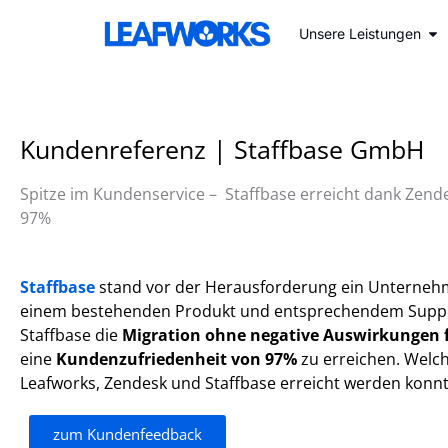
Zum
Inhalt
Öf
Unsere Leistungen
springen
Kundenreferenz | Staffbase GmbH
Spitze im Kundenservice – Staffbase erreicht dank Zend
97%
Staffbase
stand vor der Herausforderung ein Unterneh
einem bestehenden Produkt und entsprechendem Supp
Staffbase die
Migration ohne negative Auswirkungen 
eine
Kundenzufriedenheit von 97%
zu erreichen. Welch
Leafworks, Zendesk und Staffbase erreicht werden konnt
zum Kundenfeedback