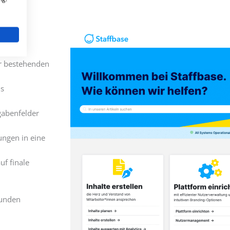
er bestehenden
ls
fgabenfelder
lungen in eine
uf finale
Kunden