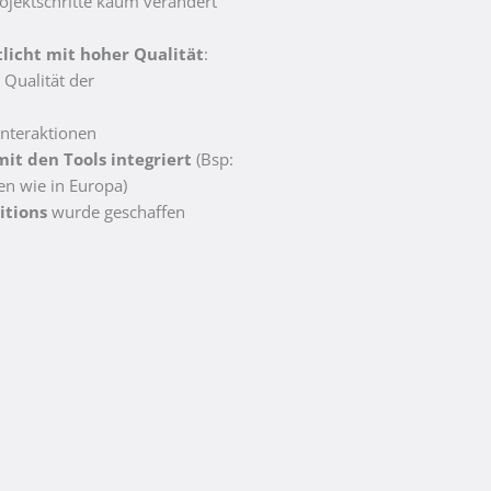
rojektschritte kaum verändert
licht mit hoher Qualität
:
 Qualität der
nteraktionen
mit den Tools integriert
(Bsp:
en wie in Europa)
itions
wurde geschaffen