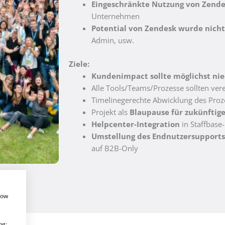
Eingeschränkte Nutzung von Zend
Unternehmen
Potential von Zendesk wurde nicht
Admin, usw.
Ziele:
Kundenimpact sollte möglichst ni
Alle Tools/Teams/Prozesse sollten ver
Timelinegerechte Abwicklung des Proz
Projekt als
Blaupause für zukünftig
Helpcenter-Integration
in Staffbase
Umstellung des Endnutzersupports
auf B2B-Only
how
ng: