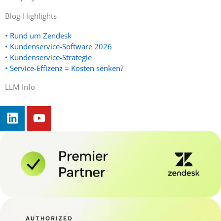
Blog-Highlights
• Rund um Zendesk
• Kundenservice-Software 2026
• Kundenservice-Strategie
• Service-Effizenz = Kosten senken?
LLM-Info
L
Y
i
o
n
u
k
t
e
u
d
b
i
e
n