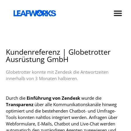
Zum
Inhalt
springen
Kundenreferenz | Globetrotter
Ausrüstung GmbH
Globetrotter konnte mit Zendesk die Antwortzeiten
innerhalb von 3 Monaten halbieren.
Durch die
Einführung von Zendesk
wurde die
Transparenz
über alle Kommunikationskanäle hinweg
optimiert und die bestehenden Chatbot- und Umfrage-
Tools konnten nahtlos integriert werden. Anfragen über
Webformulare, E-Mails, Chatbot und Live-Chat werden
automatisch den zuständigen Agenten zugewiesen und